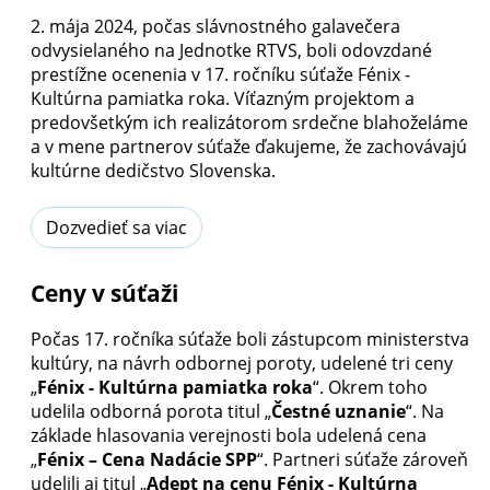
2. mája 2024, počas slávnostného galavečera
odvysielaného na Jednotke RTVS, boli odovzdané
prestížne ocenenia v 17. ročníku súťaže Fénix -
Kultúrna pamiatka roka. Víťazným projektom a
predovšetkým ich realizátorom srdečne blahoželáme
a v mene partnerov súťaže ďakujeme, že zachovávajú
kultúrne dedičstvo Slovenska.
Dozvedieť sa viac
Ceny v súťaži
Počas 17. ročníka súťaže boli zástupcom ministerstva
kultúry, na návrh odbornej poroty, udelené tri ceny
„
Fénix - Kultúrna pamiatka roka
“. Okrem toho
udelila odborná porota titul „
Čestné uznanie
“. Na
základe hlasovania verejnosti bola udelená cena
„
Fénix – Cena Nadácie SPP
“. Partneri súťaže zároveň
udelili aj titul „
Adept na cenu Fénix - Kultúrna